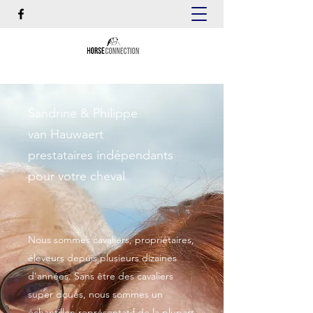
Sandrine & Philippe
van Hauwaert
prestataires indépendants
pour votre cheval
Nous sommes cavaliers, propriétaires,
éleveurs depuis plusieurs dizaines
d'années. Sans être des cavaliers
super doués, nous sommes un
échantillon représentatif de la plupart