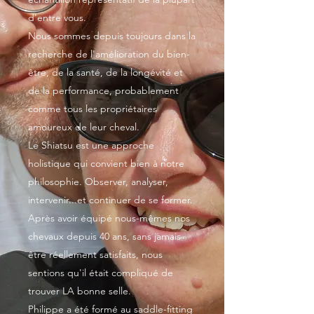
d'entre vous.
Nous sommes depuis toujours dans la
recherche de l'amélioration du bien-
être, de la santé, de la longévité et
de la performance, probablement
comme tous les propriétaires
amoureux de leur cheval.
Le Shiatsu est une approche
holistique qui convient bien à notre
philosophie. Observer, analyser,
intervenir...et continuer de se former.
Après avoir équipé nous-mêmes nos
chevaux depuis 40 ans, sans jamais
être réellement satisfaits, nous
sentions qu'il était compliqué de
trouver LA bonne selle.
Philippe a été formé au saddle-fitting