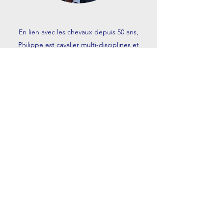
En lien avec les chevaux depuis 50 ans,
Philippe est cavalier multi-disciplines et
propriétaire de chevaux. Confronté au choix
de matériel, il s'est passionné pour les
selles, des matériaux utilisés à l'ergonomie.
Sa formation au saddle-fitting lui a permis
de rencontrer toute sorte de
professionnels, auprès desquels il a pioché
les éléments qui sont devenus aujourd'hui
SA propre philosophie. Le confort et le
fonctionnement du COUPLE cheval/cavalier
est son axe fondamental.
Le saddle-fitting est son deuxième métier, il
est totalement indépendant de toute
marque, et donc de toute pression